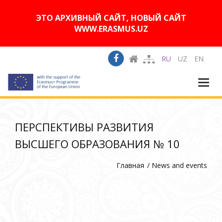
A
Изображения:
Размер шрифта:
A
Вкл
Выкл
A
ЭТО АРХИВНЫЙ САЙТ, НОВЫЙ САЙТ
WWW.ERASMUS.UZ
RU
UZ
EN
Togg
navi
ПЕРСПЕКТИВЫ РАЗВИТИЯ
ВЫСШЕГО ОБРАЗОВАНИЯ № 10
Главная
News and events