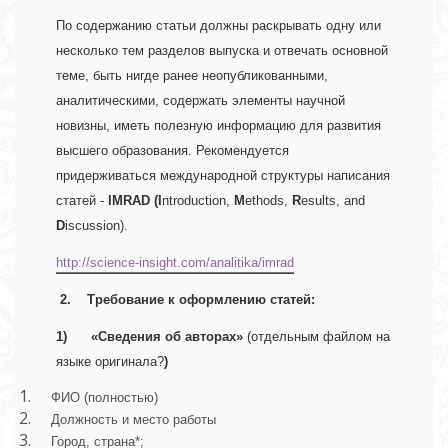
По содержанию статьи должны раскрывать одну или 
несколько тем разделов выпуска и отвечать основной 
теме, быть нигде ранее неопубликованными, 
аналитическими, содержать элементы научной 
новизны, иметь полезную информацию для развития 
высшего образования. Рекомендуется 
придерживаться международной структуры написания 
статей - 
IMRAD (I
ntroduction, 
M
ethods, 
R
esults, and 
D
iscussion). 
http://science-insight.com/analitika/imrad
2.    Требование к оформлению статей: 
1)     
«Сведения об авторах» 
(отдельным файлом на 
языке оригинала?
) 
ФИО (полностью)
Должность и место работы
Город, страна*;