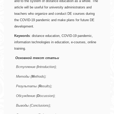
and to the system of distance education as a whole. The 
article will be useful for university administrators and 
teachers who organize and conduct DE courses during 
the COVID-19 pandemic and make plans for future DE 
development. 
Keywords
: distance education, COVID-19 pandemic, 
information technologies in education, e-courses, online 
training.
Основной текст статьи
Вступление (
I
ntroduction);
Методы (
M
ethods);
Результаты (
R
esults);
Обсуждение (
D
iscussion);
Выводы (Conclusions);